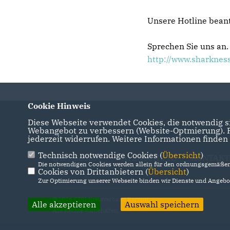
Unsere Hotline bean
Sprechen Sie uns an.
http://www.sharknes
Cookie Hinweis
Diese Webseite verwendet Cookies, die notwendig si
Internetauftritt des CDU Kreisverbandes
Webangebot zu verbessern (Website-Optmierung). Fü
Barnim
jederzeit widerrufen. Weitere Informationen finden
Technisch notwendige Cookies (
Übersicht
)
IMPRESSUM
DATENSCHUTZ
KONTAKT
Die notwendigen Cookies werden allein für den ordnungsgemäßen 
Cookies von Drittanbietern (
Übersicht
)
Zur Optimierung unserer Webseite binden wir Dienste und Angebot
@2026 CDU Kreisverband Barnim
Alle akzeptieren
Auswahl speichern
Alle Rechte vorbehalten.