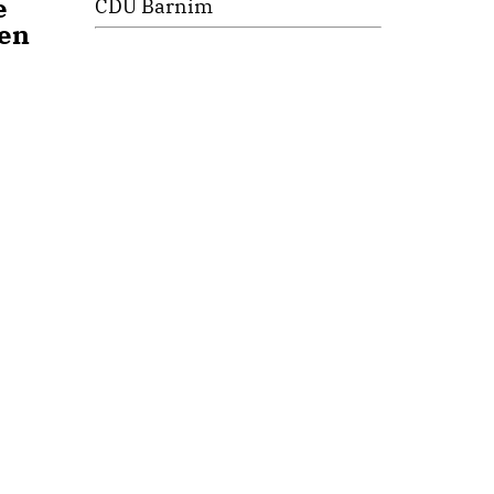
e
CDU Barnim
ten