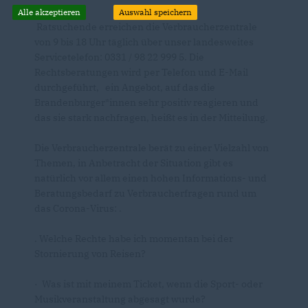
Alle akzeptieren
Auswahl speichern
Ratsuchende erreichen die Verbraucherzentrale
von 9 bis 18 Uhr täglich über unser landesweites
Servicetelefon: 0331 / 98 22 999 5. Die
Rechtsberatungen wird per Telefon und E-Mail
durchgeführt, ein Angebot, auf das die
Brandenburger*innen sehr positiv reagieren und
das sie stark nachfragen, heißt es in der Mitteilung.
Die Verbraucherzentrale berät zu einer Vielzahl von
Themen, in Anbetracht der Situation gibt es
natürlich vor allem einen hohen Informations- und
Beratungsbedarf zu Verbraucherfragen rund um
das Corona-Virus: .
. Welche Rechte habe ich momentan bei der
Stornierung von Reisen?
· Was ist mit meinem Ticket, wenn die Sport- oder
Musikveranstaltung abgesagt wurde?