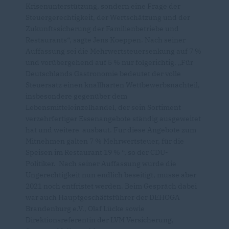
Krisenunterstützung, sondern eine Frage der
Steuergerechtigkeit, der Wertschätzung und der
Zukunftssicherung der Familienbetriebe und
Restaurants“, sagte Jens Koeppen. Nach seiner
Auffassung sei die Mehrwertsteuersenkung auf 7 %
und vorübergehend auf 5 % nur folgerichtig. „Für
Deutschlands Gastronomie bedeutet der volle
Steuersatz einen knallharten Wettbewerbsnachteil,
insbesondere gegenüber dem
Lebensmitteleinzelhandel, der sein Sortiment
verzehrfertiger Essenangebote ständig ausgeweitet
hat und weitere ausbaut. Für diese Angebote zum
Mitnehmen galten 7 % Mehrwertsteuer, für die
Speisen im Restaurant 19 % “, so der CDU-
Politiker. Nach seiner Auffassung wurde die
Ungerechtigkeit nun endlich beseitigt, müsse aber
2021 noch entfristet werden. Beim Gespräch dabei
war auch Hauptgeschäftsführer der DEHOGA
Brandenburg e.V., Olaf Lücke sowie
Direktionsreferentin der LVM Versicherung,