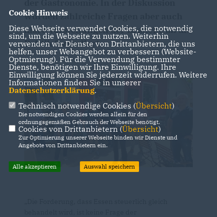
der Gastronomie. In der Diskussion
Cookie Hinweis
wurden zahlreiche Fragen aber auch
Diese Webseite verwendet Cookies, die notwendig
klare Vorstellungen der Branche an die
sind, um die Webseite zu nutzen. Weiterhin
Politik formuliert.
verwenden wir Dienste von Drittanbietern, die uns
helfen, unser Webangebot zu verbessern (Website-
Optmierung). Für die Verwendung bestimmter
Dienste, benötigen wir Ihre Einwilligung. Ihre
Einwilligung können Sie jederzeit widerrufen. Weitere
Informationen finden Sie in unserer
Datenschutzerklärung
.
Technisch notwendige Cookies (
Übersicht
)
Die notwendigen Cookies werden allein für den
ordnungsgemäßen Gebrauch der Webseite benötigt.
Cookies von Drittanbietern (
Übersicht
)
Zur Optimierung unserer Webseite binden wir Dienste und
Angebote von Drittanbietern ein.
Alle akzeptieren
Auswahl speichern
Die Forderung, dass Essen steuerlich gleich
behandelt wird, ist keine Frage der