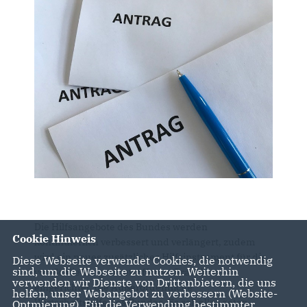
Die Hilfsangebote des Bundes werden
Cookie Hinweis
kontinuierlich verbessert und verlängert, zudem
wird ein neues zusätzliches Hilfsinstrument für die
Diese Webseite verwendet Cookies, die notwendig
sind, um die Webseite zu nutzen. Weiterhin
von Schließungen betroffenen Branchen
verwenden wir Dienste von Drittanbietern, die uns
eingerichtet, die Außerordentliche
helfen, unser Webangebot zu verbessern (Website-
Wirtschaftshilfe des Bundes. Es soll alles getan
Optmierung). Für die Verwendung bestimmter