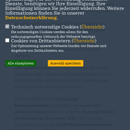
Dienste, benötigen wir Ihre Einwilligung. Ihre
werden, um die Substanz der Wirtschaft und unsere
Einwilligung können Sie jederzeit widerrufen. Weitere
Lebenskultur zu erhalten, um nach der Krise wieder
Informationen finden Sie in unserer
Datenschutzerklärung
.
durchstarten zu können.
Die neue außerordentliche Wirtschaftshilfe des
Technisch notwendige Cookies (
Übersicht
)
Bundes wird ein
Finanzvolumen von bis zu 10
Die notwendigen Cookies werden allein für den
Milliarden Euro
haben und kann aus den
ordnungsgemäßen Gebrauch der Webseite benötigt.
Cookies von Drittanbietern (
Übersicht
)
bestehenden Mitteln, die für die Corona-
Zur Optimierung unserer Webseite binden wir Dienste und
Hilfsprogramme vorgesehen sind, finanziert
Angebote von Drittanbietern ein.
werden.
Alle akzeptieren
Auswahl speichern
Antragsberechtigt
sind Unternehmen, Betriebe,
Selbstständige, Vereine und Einrichtungen, deren
Geschäft aufgrund der staatlichen Anordnungen
untersagt ist beziehungsweise wird.
Die neue Hilfe wird als
einmalige
Kostenpauschale
ausgezahlt, um
rasch und
unbürokratisch
helfen zu können.
Bezugsgröße ist
der Umsatz im November 2019
, der bei einer
Unternehmensgröße
bis 50 Mitarbeiterinnen und