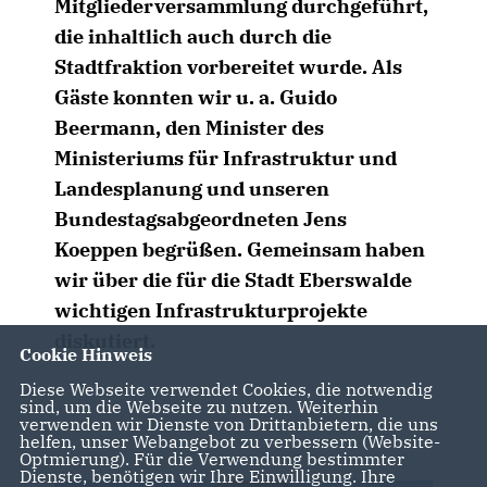
Mitgliederversammlung durchgeführt,
die inhaltlich auch durch die
Stadtfraktion vorbereitet wurde. Als
Gäste konnten wir u. a. Guido
Beermann, den Minister des
Ministeriums für Infrastruktur und
Landesplanung und unseren
Bundestagsabgeordneten Jens
Koeppen begrüßen. Gemeinsam haben
wir über die für die Stadt Eberswalde
wichtigen Infrastrukturprojekte
diskutiert.
Cookie Hinweis
Diese Webseite verwendet Cookies, die notwendig
sind, um die Webseite zu nutzen. Weiterhin
verwenden wir Dienste von Drittanbietern, die uns
helfen, unser Webangebot zu verbessern (Website-
Optmierung). Für die Verwendung bestimmter
Dienste, benötigen wir Ihre Einwilligung. Ihre