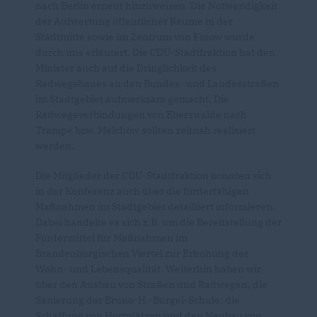
nach Berlin erneut hinzuweisen. Die Notwendigkeit
der Aufwertung öffentlicher Räume in der
Stadtmitte sowie im Zentrum von Finow wurde
durch uns erläutert. Die CDU-Stadtfraktion hat den
Minister auch auf die Dringlichkeit des
Radwegebaues an den Bundes- und Landesstraßen
im Stadtgebiet aufmerksam gemacht. Die
Radwegeverbindungen von Eberswalde nach
Trampe bzw. Melchow sollten zeitnah realisiert
werden.
Die Mitglieder der CDU-Stadtfraktion konnten sich
in der Konferenz auch über die förderfähigen
Maßnahmen im Stadtgebiet detailliert informieren.
Dabei handelte es sich z.B. um die Bereitstellung der
Fördermittel für Maßnahmen im
Brandenburgischen Viertel zur Erhöhung der
Wohn- und Lebensqualität. Weiterhin haben wir
über den Ausbau von Straßen und Radwegen, die
Sanierung der Bruno-H.-Bürgel-Schule, die
Schaffung von Hortplätzen und den Neubau von