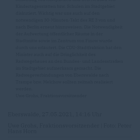
Kindertagesstätten bzw. Schulen im Stadtgebiet
diskutiert. Wichtig war uns auch auf den
notwendigen 30-Minuten-Takt des RE 3 von und
nach Berlin erneut hinzuweisen. Die Notwendigkeit
der Aufwertung öffentlicher Räume in der
Stadtmitte sowie im Zentrum von Finow wurde
durch uns erläutert. Die CDU-Stadtfraktion hat den
Minister auch auf die Dringlichkeit des
Radwegebaues an den Bundes- und Landesstraßen
im Stadtgebiet aufmerksam gemacht. Die
Radwegeverbindungen von Eberswalde nach
Trampe bzw. Melchow sollten zeitnah realisiert
werden.
Uwe Grohs, Fraktionsvorsitzender
Eberswalde, 27.05.2021, 14:16 Uhr
Uwe Grohs, Fraktionsvorsitzender | Foto: Peter
Hans Horn