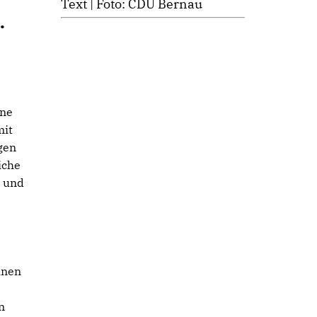
Text | Foto: CDU Bernau
.
ine
mit
gen
iche
n und
inen
n