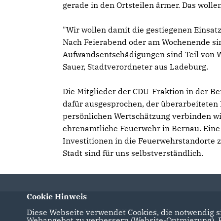
gerade in den Ortsteilen ärmer. Das wolle
"Wir wollen damit die gestiegenen Eins
Nach Feierabend oder am Wochenende sind 
Aufwandsentschädigungen sind Teil von We
Sauer, Stadtverordneter aus Ladeburg.
Die Mitglieder der CDU-Fraktion in der 
dafür ausgesprochen, der überarbeitete
persönlichen Wertschätzung verbinden wir
ehrenamtliche Feuerwehr in Bernau. Eine 
Investitionen in die Feuerwehrstandorte
Stadt sind für uns selbstverständlich.
Cookie Hinweis
Diese Webseite verwendet Cookies, die notwendig si
Internetauftritt des CDU Kreisverbandes
Webangebot zu verbessern (Website-Optmierung). Fü