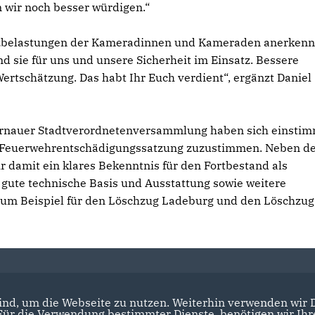
n wir noch besser würdigen.“
atzbelastungen der Kameradinnen und Kameraden anerkenn
sie für uns und unsere Sicherheit im Einsatz. Bessere
rtschätzung. Das habt Ihr Euch verdient“, ergänzt Daniel
Bernauer Stadtverordnetenversammlung haben sich einsti
n Feuerwehrentschädigungssatzung zuzustimmen. Neben d
 damit ein klares Bekenntnis für den Fortbestand als
gute technische Basis und Ausstattung sowie weitere
 zum Beispiel für den Löschzug Ladeburg und den Löschzug
nd, um die Webseite zu nutzen. Weiterhin verwenden wir Di
r die Verwendung bestimmter Dienste, benötigen wir Ihre 
CDU Brandenburg