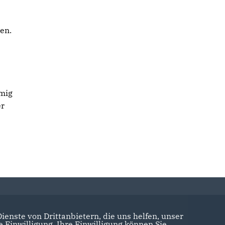
en.
mmig
er
enste von Drittanbietern, die uns helfen, unser
Einwilligung. Ihre Einwilligung können Sie