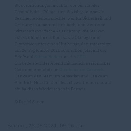
Steuererhöhungen möchte, wer ein stabiles
Gesundheits-, Pflege- und Sozialsystem sowie
gesicherte Renten möchte, wer für Sicherheit und
Ordnung in unserem Land steht und wem eine
wirtschaftspolitische Ausrichtung, die Stärken
stärkt, Chancen eröffnet sowie Ökologie und
Ökonomie unter einen Hut bringt, der unterstützt
am 26. September 2021 oder schon jetzt mit der
Briefwahl
Sabine Buder
und die
CDU
.
Ein begeisternder Abend mit manch persönlicher
Note und Anekdote im
Ofenhaus am Gaswerk
.
Danke an das Team um Sebastian und Danke an
Friedrich Merz für den Besuch, wir freuen uns auf
ein baldiges Wiedersehen in Bernau.
© Daniel Sauer
Bernau, 23.08.2021, 09:06 Uhr