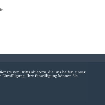
ie
enste von Drittanbietern, die uns helfen, unser
Einwilligung. Ihre Einwilligung können Sie