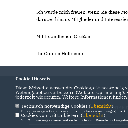
Ich würde mich freuen, wenn Sie diese Mö
darüber hinaus Mitglieder und Interessie
Mit freundlichen Grüßen
Ihr Gordon Hoffmann
Cookie Hinweis
Diese Webseite verwendet Cookies, die notwendig si
Internetauftritt des CDU Kreisverbandes
Webangebot zu verbessern (Website-Optmierung). Fü
Barnim
jederzeit widerrufen. Weitere Informationen finden
Technisch notwendige Cookies (
Übersicht
)
IMPRESSUM
DATENSCHUTZ
KONTAKT
Die notwendigen Cookies werden allein für den ordnungsgemäßen 
Cookies von Drittanbietern (
Übersicht
)
Zur Optimierung unserer Webseite binden wir Dienste und Angebot