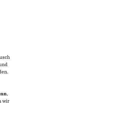
ausch
 und
den.
ann
,
 wir