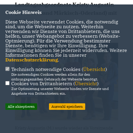
Landtagsabgeordnete Kristy Augustin
Cookie Hinweis
(Kreisverband Märkisch-Oderland) mit
95 Prozent der Stimmen
Diese Webseite verwendet Cookies, die notwendig
sind, um die Webseite zu nutzen. Weiterhin
wiedergewählt.
verwenden wir Dienste von Drittanbietern, die uns
helfen, unser Webangebot zu verbessern (Website-
Optmierung). Für die Verwendung bestimmter
Dienste, benötigen wir Ihre Einwilligung. Ihre
Einwilligung können Sie jederzeit widerrufen. Weitere
Informationen finden Sie in unserer
Datenschutzerklärung
.
Technisch notwendige Cookies (
Übersicht
)
Die notwendigen Cookies werden allein für den
ordnungsgemäßen Gebrauch der Webseite benötigt.
Cookies von Drittanbietern (
Übersicht
)
Zur Optimierung unserer Webseite binden wir Dienste und
Angebote von Drittanbietern ein.
Alle akzeptieren
Auswahl speichern
Kristy Augustin (M.) wurde wieder als Vorsitzende