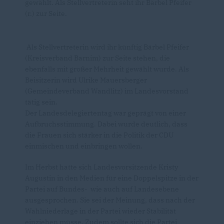
gewählt. Als Stellvertreterin seht ihr Bärbel Pfeifer
(r.) zur Seite.
Als Stellvertreterin wird ihr künftig Bärbel Pfeifer
(Kreisverband Barnim) zur Seite stehen, die
ebenfalls mit großer Mehrheit gewählt wurde. Als
Beisitzerin wird Ulrike Mauersberger
(Gemeindeverband Wandlitz) im Landesvorstand
tätig sein.
Der Landesdelegiertentag war geprägt von einer
Aufbruchsstimmung. Dabei wurde deutlich, dass
die Frauen sich stärker in die Politik der CDU
einmischen und einbringen wollen.
Im Herbst hatte sich Landesvorsitzende Kristy
Augustin in den Medien für eine Doppelspitze in der
Partei auf Bundes- wie auch auf Landesebene
ausgesprochen. Sie sei der Meinung, dass nach der
Wahlniederlage in der Partei wieder Stabilität
einziehen müsse. Zudem sollte sich die Partei