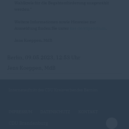
Wahlkreis für die Begabtenförderung ausgewählt
werden."
Weitere Informationen sowie Hinweise zur
Anmeldung finden Sie unter
kas.de/stipendium
.
Jens Koeppen, MdB
Berlin, 09.05.2023, 12:53 Uhr
Jens Koeppen, MdB
Internetauftritt des CDU Kreisverbandes Barnim
IMPRESSUM
DATENSCHUTZ
KONTAKT
CDU Brandenburg