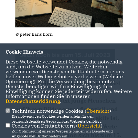
© peter hans horn
Cookie Hinweis
Jetzt noch bis zum 15. Juli 2023
Diese Webseite verwendet Cookies, die notwendig
bewerben!
sind, um die Webseite zu nutzen. Weiterhin
verwenden wir Dienste von Drittanbietern, die uns
helfen, unser Webangebot zu verbessern (Website-
Optmierung). Für die Verwendung bestimmter
Abschluss in der Tasche, nächstes Ziel
Dienste, benötigen wir Ihre Einwilligung. Ihre
Einwilligung können Sie jederzeit widerrufen. Weitere
Studium? Die Konrad-Adenauer-
Informationen finden Sie in unserer
Stiftung unterstützt junge Menschen
Datenschutzerklärung
.
auf ihrem Bildungsweg finanziell und
Technisch notwendige Cookies (
Übersicht
)
Die notwendigen Cookies werden allein für den
inhaltlich. Wer ehrenamtlich aktiv ist,
ordnungsgemäßen Gebrauch der Webseite benötigt.
Cookies von Drittanbietern (
Übersicht
)
Lust auf Austausch hat und die Werte
Zur Optimierung unserer Webseite binden wir Dienste und
der Stiftung teilt, kann sich bis zum 15.
Angebote von Drittanbietern ein.