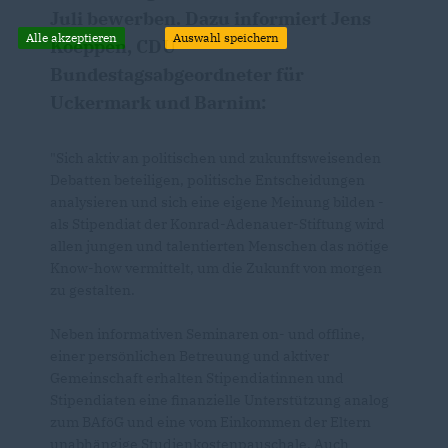
Juli bewerben. Dazu informiert Jens
Alle akzeptieren
Auswahl speichern
Koeppen, CDU
Bundestagsabgeordneter für
Uckermark und Barnim:
"Sich aktiv an politischen und zukunftsweisenden
Debatten beteiligen, politische Entscheidungen
analysieren und sich eine eigene Meinung bilden -
als Stipendiat der Konrad-Adenauer-Stiftung wird
allen jungen und talentierten Menschen das nötige
Know-how vermittelt, um die Zukunft von morgen
zu gestalten.
Neben informativen Seminaren on- und offline,
einer persönlichen Betreuung und aktiver
Gemeinschaft erhalten Stipendiatinnen und
Stipendiaten eine finanzielle Unterstützung analog
zum BAföG und eine vom Einkommen der Eltern
unabhängige Studienkostenpauschale. Auch