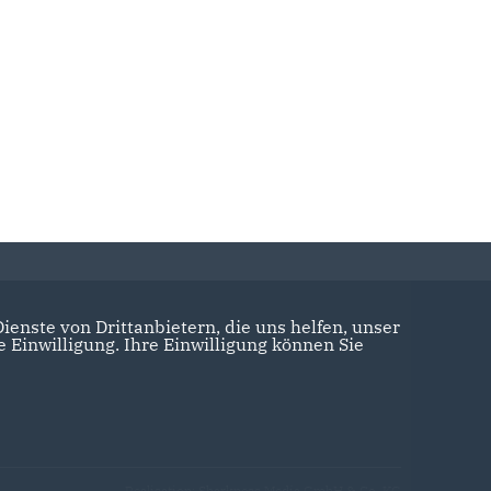
enste von Drittanbietern, die uns helfen, unser
Einwilligung. Ihre Einwilligung können Sie
Realisation: Sharkness Media GmbH & Co. KG