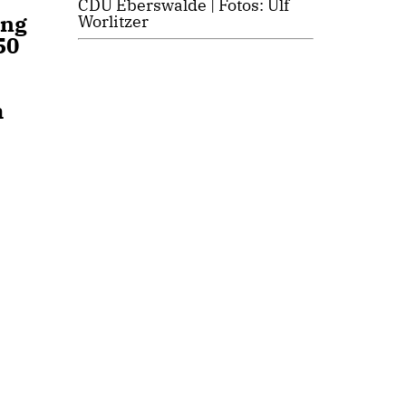
CDU Eberswalde | Fotos: Ulf
ung
Worlitzer
50
m