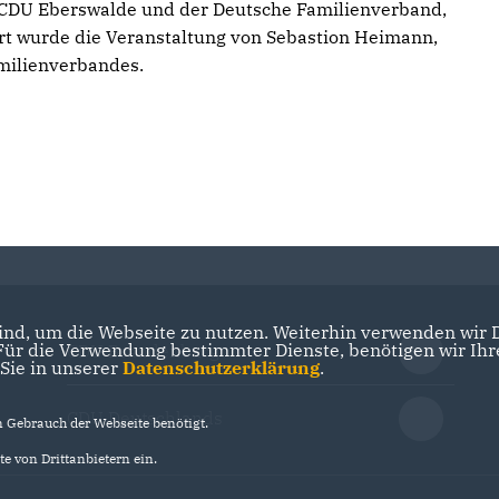
 CDU Eberswalde und der Deutsche Familienverband,
t wurde die Veranstaltung von Sebastion Heimann,
milienverbandes.
nd, um die Webseite zu nutzen. Weiterhin verwenden wir Di
r die Verwendung bestimmter Dienste, benötigen wir Ihre 
CDU Brandenburg
 Sie in unserer
Datenschutzerklärung
.
CDU Deutschlands
Gebrauch der Webseite benötigt.
e von Drittanbietern ein.