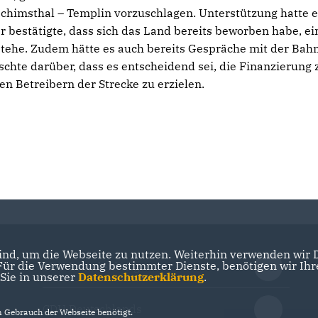
oachimsthal – Templin vorzuschlagen. Unterstützung hatte e
r bestätigte, dass sich das Land bereits beworben habe, ei
tehe. Zudem hätte es auch bereits Gespräche mit der Bahn
chte darüber, dass es entscheidend sei, die Finanzierung 
en Betreibern der Strecke zu erzielen.
nd, um die Webseite zu nutzen. Weiterhin verwenden wir Di
r die Verwendung bestimmter Dienste, benötigen wir Ihre 
CDU Brandenburg
 Sie in unserer
Datenschutzerklärung
.
CDU Deutschlands
Gebrauch der Webseite benötigt.