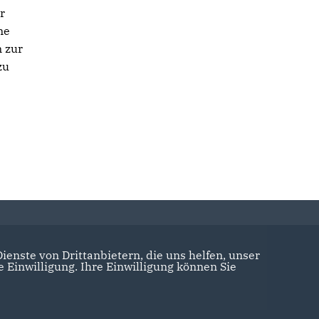
r
ne
 zur
zu
enste von Drittanbietern, die uns helfen, unser
Einwilligung. Ihre Einwilligung können Sie