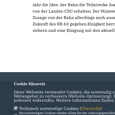
Jahr die Idee, der Bahn die Teilstrecke J
von der Landes-CDU erhalten. Der Ministe
Zusage von der Bahn allerdings noch auss
Zukunft des RB 63 gegeben.Einigkeit herrs
sichern und eine Einigung mit den aktuell
Cookie Hinweis
Diese Webseite verwendet Cookies, die notwendig si
Internetauftritt des CDU Kreisverbandes
Webangebot zu verbessern (Website-Optmierung). Fü
Barnim
jederzeit widerrufen. Weitere Informationen finden
Technisch notwendige Cookies (
Übersicht
)
IMPRESSUM
DATENSCHUTZ
KONTAKT
Die notwendigen Cookies werden allein für den ordnungsgemäßen 