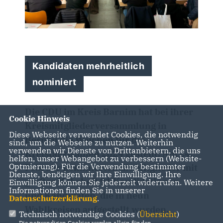
Kandidaten mehrheitlich
nominiert
Die CDU im Kreis Barnim hat bei ihrer
Cookie Hinweis
Kreismitgliederversammlung in
Diese Webseite verwendet Cookies, die notwendig
Bernau die Weichen für die
sind, um die Webseite zu nutzen. Weiterhin
verwenden wir Dienste von Drittanbietern, die uns
Kreistagswahlen 2024 gestellt. Am 24.
helfen, unser Webangebot zu verbessern (Website-
Optmierung). Für die Verwendung bestimmter
Februar nominierten die Mitglieder mit
Dienste, benötigen wir Ihre Einwilligung. Ihre
großer Mehrheit 91 Kandidatinnen
Einwilligung können Sie jederzeit widerrufen. Weitere
Informationen finden Sie in unserer
und Kandidaten, die in neun
Datenschutzerklärung
.
Wahlkreisen aufgestellt wurden.
Technisch notwendige Cookies (
Übersicht
)
Die notwendigen Cookies werden allein für den