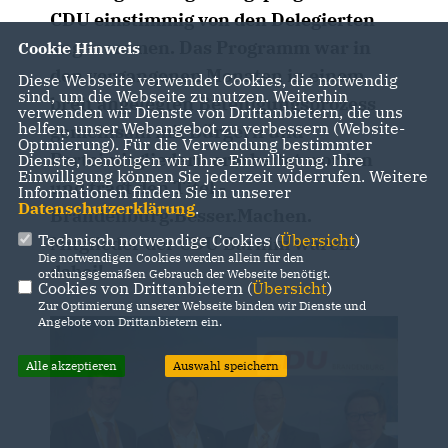
CDU einstimmig von den Delegierten
angenommen. Das Programm war in
Cookie Hinweis
den vergangenen Monaten in einem
Diese Webseite verwendet Cookies, die notwendig
sind, um die Webseite zu nutzen. Weiterhin
breit angelegten Beteiligungsprozess
verwenden wir Dienste von Drittanbietern, die uns
helfen, unser Webangebot zu verbessern (Website-
gemeinsam mit Bürgern und
Optmierung). Für die Verwendung bestimmter
Parteimitgliedern erarbeitet worden
Dienste, benötigen wir Ihre Einwilligung. Ihre
Einwilligung können Sie jederzeit widerrufen. Weitere
und trägt den Titel -
Informationen finden Sie in unserer
Datenschutzerklärung
.
Brandenburg.Besser.Machen.
Technisch notwendige Cookies (
Übersicht
)
Mitglieder der CDU Barnim waren
Die notwendigen Cookies werden allein für den
dabei!
ordnungsgemäßen Gebrauch der Webseite benötigt.
Cookies von Drittanbietern (
Übersicht
)
Zur Optimierung unserer Webseite binden wir Dienste und
Angebote von Drittanbietern ein.
Alle akzeptieren
Auswahl speichern