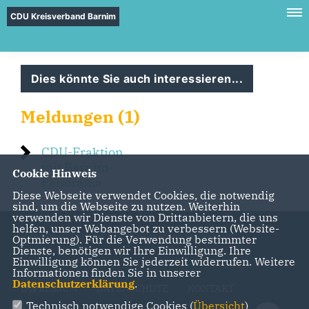
CDU Kreisverband Barnim
Dies könnte Sie auch interessieren...
Meldungen (1)
CDU-Fraktion
mit Barnim-
Cookie Hinweis
Panorama
Diese Webseite verwendet Cookies, die notwendig
sind, um die Webseite zu nutzen. Weiterhin
verwenden wir Dienste von Drittanbietern, die uns
helfen, unser Webangebot zu verbessern (Website-
Internetauftritt des CDU Kreisverbandes Barnim
Optmierung). Für die Verwendung bestimmter
Dienste, benötigen wir Ihre Einwilligung. Ihre
Einwilligung können Sie jederzeit widerrufen. Weitere
Informationen finden Sie in unserer
Datenschutzerklärung
.
IMPRESSUM
DATENSCHUTZ
KONTAKT
Technisch notwendige Cookies (
Übersicht
)