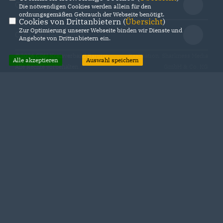
CDU Brandenburg
Die notwendigen Cookies werden allein für den
ordnungsgemäßen Gebrauch der Webseite benötigt.
Cookies von Drittanbietern (
Übersicht
)
Zur Optimierung unserer Webseite binden wir Dienste und
CDU Deutschlands
Angebote von Drittanbietern ein.
@2026 CDU Kreisverband Barnim
Realisation: Sharkness Media
Alle akzeptieren
Auswahl speichern
Alle Rechte vorbehalten.
GmbH & Co. KG