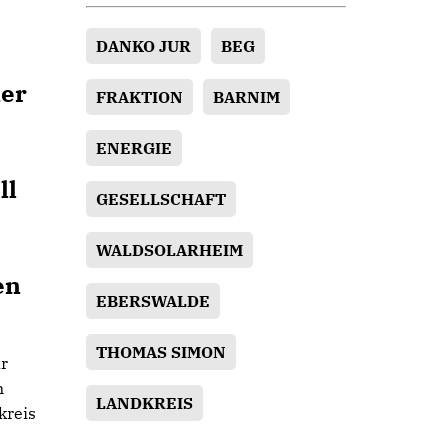
DANKO JUR
BEG
ner
FRAKTION
BARNIM
ENERGIE
ll
GESELLSCHAFT
WALDSOLARHEIM
en
EBERSWALDE
THOMAS SIMON
r
n
LANDKREIS
kreis