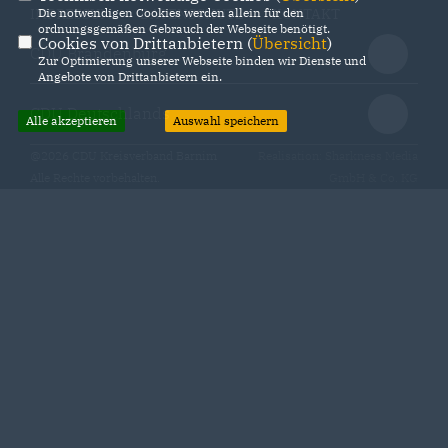
Die notwendigen Cookies werden allein für den
IMPRESSUM
DATENSCHUTZ
KONTAKT
ordnungsgemäßen Gebrauch der Webseite benötigt.
Cookies von Drittanbietern (
Übersicht
)
CDU Brandenburg
Zur Optimierung unserer Webseite binden wir Dienste und
Angebote von Drittanbietern ein.
CDU Deutschlands
Alle akzeptieren
Auswahl speichern
@2026 CDU Kreisverband Barnim
Realisation: Sharkness Media
Alle Rechte vorbehalten.
GmbH & Co. KG