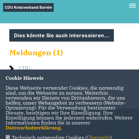
CDU Kreisverband Barnim
Dies könnte Sie auch interessieren...
Meldungen (1)
CDU-
Landesvorstand
Cookie Hinweis
lädt zur
Diese Webseite verwendet Cookies, die notwendig
Mitgliederkonferenz
sind, um die Webseite zu nutzen. Weiterhin
Nord-Ost“ ein
verwenden wir Dienste von Drittanbietern, die uns
helfen, unser Webangebot zu verbessern (Website-
Optmierung). Für die Verwendung bestimmter
Dienste, benötigen wir Ihre Einwilligung. Ihre
Einwilligung können Sie jederzeit widerrufen. Weitere
Internetauftritt des CDU Kreisverbandes Barnim
Informationen finden Sie in unserer
Datenschutzerklärung
.
Technisch notwendige Cookies (
Übersicht
)